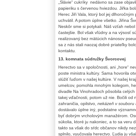
„Slávie“ cukríky nedávno sa zase objavil
papieriku s červenou hviezdou. Jiřka bola
Herec Jiři Vala, ktorý bol jej dlhoročný
uchvátil. A potom úplne všetko. Jiřina Š
Neskôr sme si potykali. Náš vzťah nebol
častejšie. Bol však vľúdny a na výsosť sú
realizovaný bez mätúcich nánosov pseudo-
sa z nás stali naozaj dobré priateľky b
kontaktu.
13. komnata súdružky Švorcovej
Herectvo sa v spoločnosti, ani „hore“ ne
poste ministra kultúry. Sama hovorila otv
slúžiť ľuďom v našej kultúre. V našej k
umelcov, pomohla mnohým kolegom, herco
divadle Na Vinohradoch pôsobila celých 
takej vďačnosti, potom už nie. Bočili od n
zahraničia, opilstvo,
nekázeň v souboru
dostávalo úplne iný, podstatne významnej
byť dobrým vrcholovým manažérom. Osud 
súkolia, ktoré ju nakoniec, a to sa veru
takto sa však do sŕdc občanov nikdy neza
splnilo, vyučovala herectvo. Ľudia ju vša