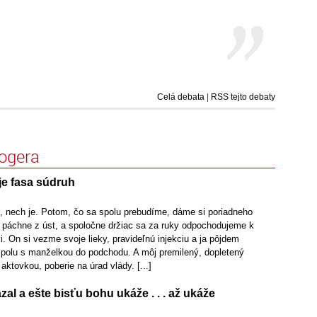
Celá debata
|
RSS tejto debaty
logera
je fasa súdruh
, nech je. Potom, čo sa spolu prebudíme, dáme si poriadneho
 páchne z úst, a spoločne držiac sa za ruky odpochodujeme k
i. On si vezme svoje lieky, pravideľnú injekciu a ja pôjdem
polu s manželkou do podchodu. A môj premilený, dopletený
aktovkou, poberie na úrad vlády. [...]
al a ešte bisťu bohu ukáže . . . až ukáže