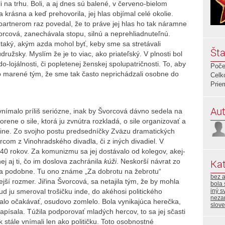
i na trhu.
Boli, a aj dnes sú balené, v červeno-bielom
 krásna a keď prehovorila, jej hlas objímal celé okolie.
m partnerom raz povedal, že to práve jej hlas ho tak náramne
vorcová, zanechávala stopu, silnú a neprehliadnuteľnú.
 taký, akým azda mohol byť, keby sme sa stretávali
Šta
družsky. Myslím že je to viac, ako priateľský. V plnosti bol
lojálnosti, či popletenej ženskej spolupatričnosti. To, aby
Poče
olo marené tým, že sme tak často neprichádzali osobne do
Celk
Prie
Aut
vnímalo príliš seriózne, inak by Švorcová dávno sedela na
orene o sile, ktorá ju zvnútra rozkladá, o sile organizovať a
rajine. Zo svojho postu predsedníčky Zväzu dramatických
m z Vinohradského divadla, či z iných divadiel. V
40 rokov. Za komunizmu sa jej dostávalo od kolegov, akej-
ej aj ti, čo im doslova zachránila
kúži
. Neskorší návrat zo
Kat
a podobne. Tu ono známe „Za dobrotu na žebrotu“
bez 
ší rozmer. Jiřina Švorcová, sa netajila tým, že by mohla
bola 
ju smeroval trošičku inde, do akéhosi politického
iný s
neza
 dalo očakávať, osudovo zomlelo. Bola vynikajúca herečka,
slove
písala. Túžila podporovať mladých hercov, to sa jej sčasti
k stále vnímali len ako političku. Toto osobnostné