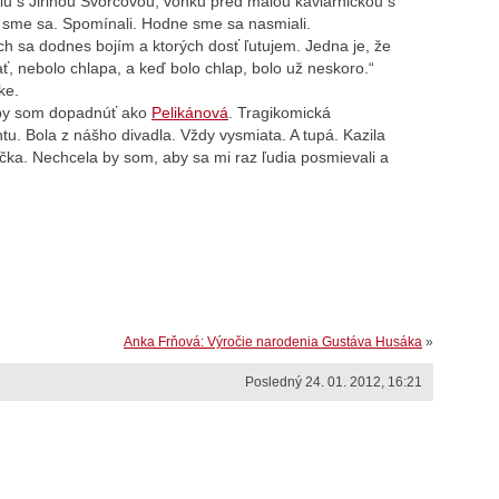
lu s Jiřinou Švorcovou, vonku pred malou kaviarničkou s
 sme sa. Spomínali. Hodne sme sa nasmiali.
ch sa dodnes bojím a ktorých dosť ľutujem. Jedna je, že
, nebolo chlapa, a keď bolo chlap, bolo už neskoro.“
ke.
a by som dopadnúť ako
Pelikánová
. Tragikomická
tu. Bola z nášho divadla. Vždy vysmiata. A tupá. Kazila
ka. Nechcela by som, aby sa mi raz ľudia posmievali a
Anka Frňová: Výročie narodenia Gustáva Husáka
»
Posledný 24. 01. 2012, 16:21