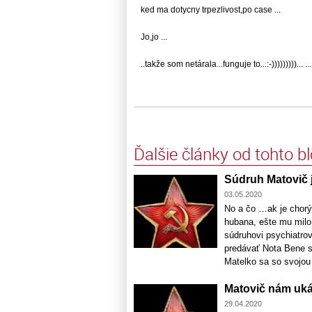
ked ma dotycny trpezlivost,po case ...
Jo,jo ...
..takže som netárala...funguje to...:-)))))))))... ...
Ďalšie články od tohto b
Súdruh Matovič 
03.05.2020
No a čo …ak je chorý
hubana, ešte mu milo
súdruhovi psychiatrov
predávať Nota Bene s
Matelko sa so svojou 
Matovič nám ukáz
29.04.2020