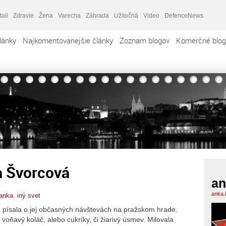
tail
Zdravie
Žena
Varecha
Záhrada
Užitočná
Video
DefenceNews
lánky
Najkomentovanejšie články
Zoznam blogov
Komerčné blog
a Švorcová
an
anka.
anka
,
iný svet
m písala o jej občasných návštevách na pražskom hrade.
oňavý koláč, alebo cukríky, či žiarivý úsmev. Milovala