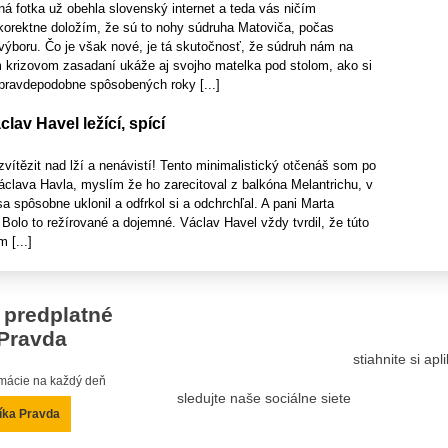
á fotka už obehla slovenský internet a teda vás ničím
korektne doložím, že sú to nohy súdruha Matoviča, počas
výboru. Čo je však nové, je tá skutočnosť, že súdruh nám na
krizovom zasadaní ukáže aj svojho matelka pod stolom, ako si
 pravdepodobne spôsobených roky [...]
lav Havel ležící, spící
vítězit nad lží a nenávistí! Tento minimalistický otčenáš som po
áclava Havla, myslím že ho zarecitoval z balkóna Melantrichu, v
a spôsobne uklonil a odfrkol si a odchrchľal. A pani Marta
Bolo to režírované a dojemné. Václav Havel vždy tvrdil, že túto
 [...]
 predplatné
Pravda
stiahnite si ap
ormácie na každý deň
sledujte naše sociálne siete
íka Pravda