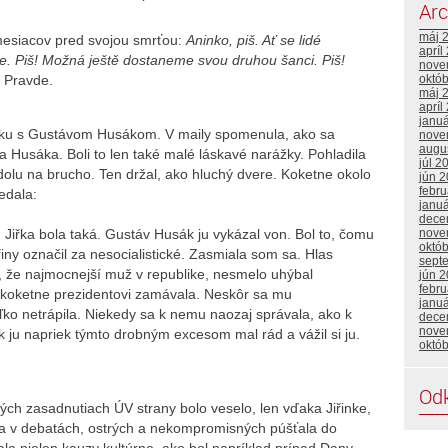
Arc
máj 
mesiacov pred svojou smrťou:
Aninko, piš. Ať se lidé
apríl
te. Piš! Možná ještě dostaneme svou druhou šanci. Piš!
nove
 Pravde.
októ
máj 
apríl
janu
orku s Gustávom Husákom. V maily spomenula, ako sa
nove
augu
a Husáka. Boli to len také malé láskavé narážky. Pohladila
júl 2
 dolu na brucho. Ten držal, ako hluchý dvere. Koketne okolo
jún 
febr
edala:
janu
dece
nove
. Jiřka bola taká. Gustáv Husák ju vykázal von. Bol to, čomu
októ
řiny označil za nesocialistické. Zasmiala som sa. Hlas
sept
, že najmocnejší muž v republike, nesmelo uhýbal
jún 
febru
a koketne prezidentovi zamávala. Neskôr sa mu
janu
oľko netrápila. Niekedy sa k nemu naozaj správala, ako k
dece
nove
ju napriek týmto drobným excesom mal rád a vážil si ju.
októ
Od
ch zasadnutiach ÚV strany bolo veselo, len vďaka Jiřinke,
 sa v debatách, ostrých a nekompromisných púšťala do