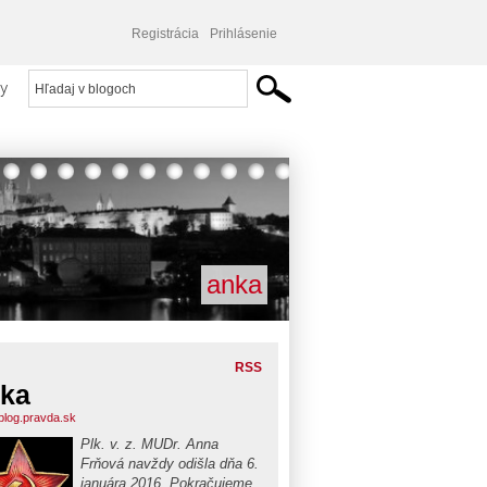
Registrácia
Prihlásenie
y
anka
RSS
ka
blog.pravda.sk
Plk. v. z. MUDr. Anna
Frňová navždy odišla dňa 6.
januára 2016. Pokračujeme,