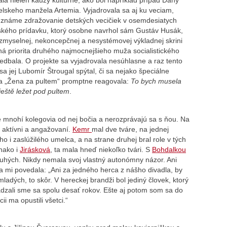
ala nielen kauzy kultúrne, ako bol napríklad prípad Dany
ielskeho manžela Artemia. Vyjadrovala sa aj ku veciam,
no známe zdražovanie detských vecičiek v osemdesiatych
tského prídavku, ktorý osobne navrhol sám Gustáv Husák,
zmyselnej, nekoncepčnej a nesystémovej výkladnej skrini
ná priorita druhého najmocnejšieho muža socialistického
Nedbala. O projekte sa vyjadrovala nesúhlasne a raz tento
sa jej Lubomír Štrougal spýtal, či sa nejako špeciálne
 a „Žena za pultem“ promptne reagovala:
To bych musela
ještě ležet pod pultem
.
že mnohí kolegovia od nej bočia a nerozprávajú sa s ňou. Na
š aktívni a angažovaní.
Kemr
mal dve tváre, na jednej
 i zaslúžilého umelca, a na strane druhej bral role v tých
vnako i
Jirásková
, ta mala hneď niekoľko tvári. S
Bohdalkou
druhých. Nikdy nemala svoj vlastný autonómny názor. Ani
ka mi povedala: „Ani za jedného herca z nášho divadla, by
adých, to skôr. V hereckej brandži bol jediný človek, ktorý
dzali sme sa spolu desať rokov. Ešte aj potom som sa do
i ma opustili všetci.“