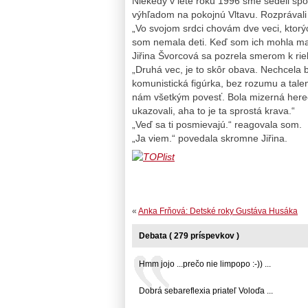
Niekedy v lete roku 1996 sme sedeli spo
výhľadom na pokojnú Vltavu. Rozprávali
„Vo svojom srdci chovám dve veci, ktorý
som nemala deti. Keď som ich mohla mať
Jiřina Švorcová sa pozrela smerom k rie
„Druhá vec, je to skôr obava. Nechcel
komunistická figúrka, bez rozumu a talen
nám všetkým povesť. Bola mizerná hereč
ukazovali, aha to je ta sprostá krava.“
„Veď sa ti posmievajú.“ reagovala som.
„Ja viem.“ povedala skromne Jiřina.
«
Anka Frňová: Detské roky Gustáva Husáka
Debata ( 279 príspevkov )
Hmm jojo ...prečo nie limpopo :-)) ...
Dobrá sebareflexia priateľ Voloďa ...