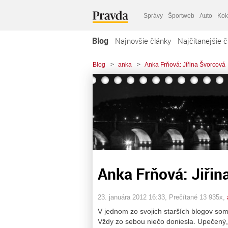
Správy
Športweb
Auto
Kok
Blog
Najnovšie články
Najčítanejšie č
Blog
>
anka
>
Anka Frňová: Jiřina Švorcová
Anka Frňová: Jiřin
23. januára 2012 16:33
, Prečítané 13 935x,
V jednom zo svojich starších blogov so
Vždy zo sebou niečo doniesla. Upečený, v