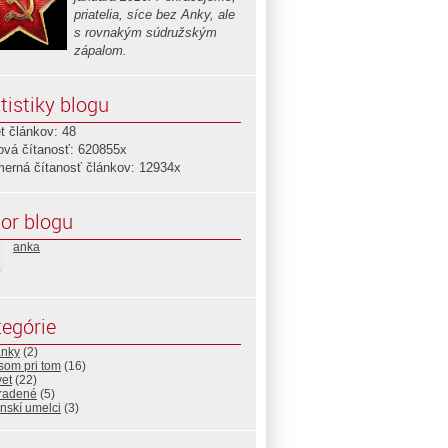
priatelia, síce bez Anky, ale
s rovnakým súdružským
zápalom.
tistiky blogu
t článkov: 48
ová čítanosť: 620855x
merná čítanosť článkov: 12934x
or blogu
anka
egórie
anky
(2)
som pri tom
(16)
vet
(22)
radené
(5)
nskí umelci
(3)