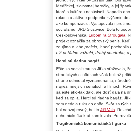
jednotlivých členov zasadnutia. Obhajov
Medřickej, skvostnej herečky, a jej špan
ktoré s kultúrou nesúviseli. Napadla o
rokoch a aktívne podporila zvýšenie de
ako kompenzáciu. Vystupovala i proti ne
socializmu, JRD Slušovice. Bola to osob
Československa,
Lubomíra Štrougala
. 
projekt označila za obrovský penis. Keď 
zaujíma o jeho
projekt
, ihneď pochopila
být pořádne vožralá, drahý soudruhu, a 
Herci sú riadna bagáž
Ešte za socializmu sa Jiřka sťažovala, 
straníckych schôdzach však boli až príli
strane odmietal vyznamenania, národného
najrežimnejšich seriáloch a filmoch. Ro
sa ešte ako-tak dalo, ale dosť dala na 
keď sa opila. Herci sú riadna bagáž. Jiř
som nedala ruku do ohňa. Skôr za tých ml
bol naozaj rovný, bol to
Jiří Vala
. Rozchá
neho niekoľko krát zamilovala. Po revolúci
Tragikomická komunistická figurka