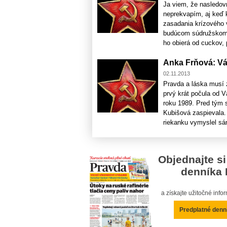
Ja viem, že nasledovn
neprekvapím, aj keď 
zasadania krízového 
budúcom súdružskom 
ho obierá od cuckov,
Anka Frňová: Vác
02.11.2013
Pravda a láska musí z
prvý krát počula od V
roku 1989. Pred tým s
Kubišová zaspievala. 
riekanku vymyslel sám
Objednajte si
denníka 
a získajte užitočné inf
Predplatné denn