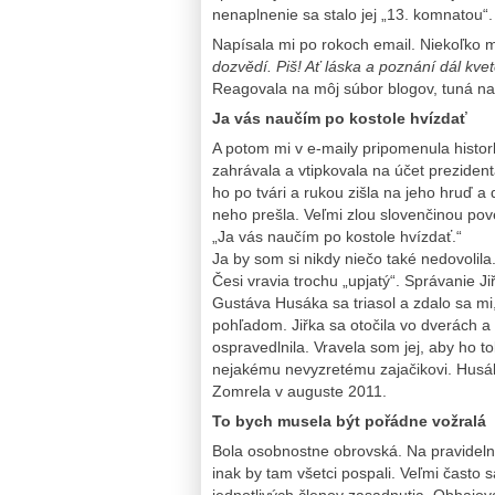
nenaplnenie sa stalo jej „13. komnatou“.
Napísala mi po rokoch email. Niekoľko 
dozvědí. Piš! Ať láska a poznání dál kve
Reagovala na môj súbor blogov, tuná na
Ja vás naučím po kostole hvízdať
A potom mi v e-maily pripomenula hist
zahrávala a vtipkovala na účet prezident
ho po tvári a rukou zišla na jeho hruď a
neho prešla. Veľmi zlou slovenčinou pov
„Ja vás naučím po kostole hvízdať.“
Ja by som si nikdy niečo také nedovolila
Česi vravia trochu „upjatý“. Správanie Ji
Gustáva Husáka sa triasol a zdalo sa mi
pohľadom. Jiřka sa otočila vo dverách 
ospravedlnila. Vravela som jej, aby ho t
nejakému nevyzretému zajačikovi. Husák 
Zomrela v auguste 2011.
To bych musela být pořádne vožralá
Bola osobnostne obrovská. Na pravidelný
inak by tam všetci pospali. Veľmi často