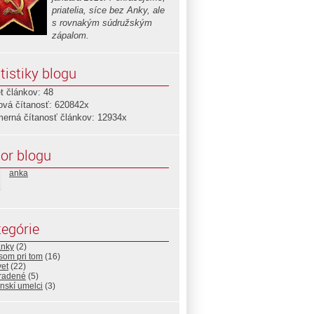
priatelia, síce bez Anky, ale
s rovnakým súdružským
zápalom.
tistiky blogu
t článkov: 48
ová čítanosť: 620842x
merná čítanosť článkov: 12934x
or blogu
anka
egórie
anky
(2)
som pri tom
(16)
vet
(22)
radené
(5)
nskí umelci
(3)