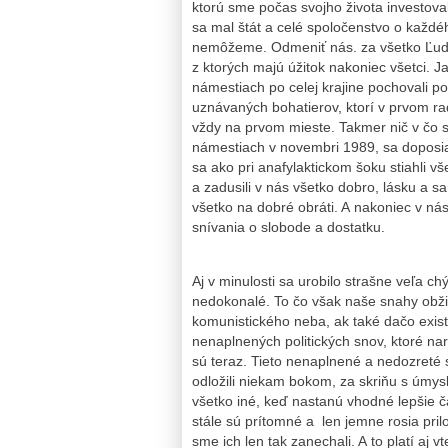
ktorú sme počas svojho života
investova
sa mal štát a celé spoločenstvo o každ
nemôžeme. Odmeniť nás. za všetko Ľudia 
z ktorých majú úžitok nakoniec všetci.
námestiach po celej krajine pochovali 
uznávaných bohatierov, ktorí v prvom rad
vždy na prvom mieste. Takmer nič v čo 
námestiach v novembri 1989, sa doposia
sa ako pri anafylaktickom šoku stiahli v
a zadusili v nás všetko dobro, lásku a s
všetko na dobré obráti. A nakoniec v ná
snívania o slobode a dostatku.
Aj v minulosti sa urobilo strašne veľa c
nedokonalé. To čo však naše snahy obži
komunistického neba, ak také dačo exist
nenaplnených politických snov, ktoré na
sú teraz. Tieto nenaplnené a nedozreté 
odložili niekam bokom, za skriňu s úmy
všetko iné, keď nastanú vhodné lepšie ča
stále sú prítomné a len jemne rosia pril
sme ich len tak zanechali. A to platí aj 