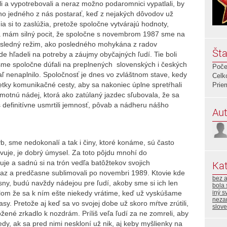
li a vypotrebovali a neraz možno podaromnici vypatlali, by
ého jedného z nás postarať, keď z nejakých dôvodov už
si to zaslúžia, pretože spoločne vytvárajú hodnoty,
 Ja mám silný pocit, že spoločne s novembrom 1987 sme na
posledný režim, ako posledného mohykána z radov
Šta
e hľadeli na potreby a záujmy obyčajných ľudí. Tie boli
sme spoločne dúfali na preplnených slovenských i českých
Poče
ľ nenaplnilo. Spoločnosť je dnes vo zvláštnom stave, kedy
Celk
šetky komunikačné cesty, aby sa nakoniec úplne spretŕhali
Prie
amotnú nádej, ktorá ako zatúlaný jazdec sľubovala, že sa
s definitívne usmrtili jemnosť, pôvab a nádheru nášho
Aut
hýb, sme nedokonalí a tak i činy, ktoré konáme, sú často
vuje, je dobrý úmysel. Za toto pôjdu mnohí do
uje a sadnú si na trón vedľa batôžtekov svojich
Kat
raz a predčasne sublimovali po novembri 1989. Ktovie kde
bez 
sny, budú navždy nádejou pre ľudí, akoby sme si ich len
bola 
slom že sa k ním ešte niekedy vrátime, keď už vyskúšame
iný s
neza
sy. Pretože aj keď sa vo svojej dobe už skoro mŕtve zrútili,
slove
ožené zrkadlo k nozdrám. Príliš veľa ľudí za ne zomreli, aby
vtedy, ak sa pred nimi neskloní už nik, aj keby myšlienky na