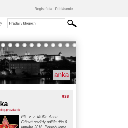
Registrácia
Prihlásenie
y
anka
RSS
ka
blog.pravda.sk
Plk. v. z. MUDr. Anna
Frňová navždy odišla dňa 6.
januára 2016. Pokračujeme,