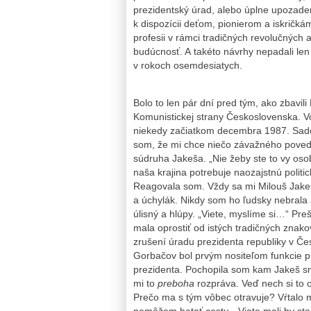
prezidentský úrad, alebo úplne upozaden
k dispozícii deťom, pionierom a iskrič
profesii v rámci tradičných revolučných a
budúcnosť. A takéto návrhy nepadali len 
v rokoch osemdesiatych.
Bolo to len pár dní pred tým, ako zbavi
Komunistickej strany Československa. Vo
niekedy začiatkom decembra 1987. Sadol s
som, že mi chce niečo závažného povedať
súdruha Jakeša. „Nie žeby ste to vy oso
naša krajina potrebuje naozajstnú polit
Reagovala som. Vždy sa mi Milouš Jakeš
a úchylák. Nikdy som ho ľudsky nebrala 
úlisný a hlúpy. „Viete, myslíme si…“ Preš
mala oprostiť od istých tradičných znak
zrušení úradu prezidenta republiky v Če
Gorbačov bol prvým nositeľom funkcie pre
prezidenta. Pochopila som kam Jakeš sm
mi to
preboha
rozpráva. Veď nech si to 
Prečo ma s tým vôbec otravuje? Vŕtalo