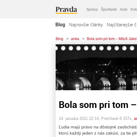
Správy
Športweb
Auto
Kok
Blog
Najnovšie články
Najčítanejšie č
Blog
>
anka
>
Bola som pri tom – Miloš Jake
Bola som pri tom –
14. januára 2011 22:14
, Prečítané 8 157x,
a
Ľudia majú právo na dôstojné zaobchádza
ktorú každý jeden z nás zakúsi, za tie p