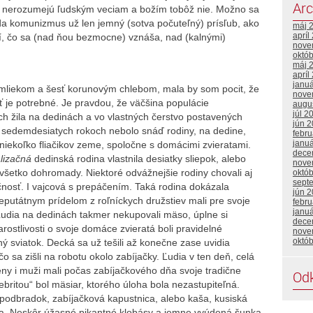
Arc
ia nerozumejú ľudským veciam a božím tobôž nie. Možno sa
zda komunizmus už len jemný (sotva počuteľný) prísľub, ako
máj 
apríl
ží, čo sa (nad ňou bezmocne) vznáša, nad (kalnými)
nove
októ
máj 
apríl
janu
mliekom a šesť korunovým chlebom, mala by som pocit, že
nove
ť je potrebné. Je pravdou, že väčšina populácie
augu
júl 2
 žila na dedinách a vo vlastných čerstvo postavených
jún 
V sedemdesiatych rokoch nebolo snáď rodiny, na dedine,
febr
janu
 niekoľko fliačikov zeme, spoločne s domácimi zvieratami.
dece
lizačná
dedinská rodina vlastnila desiatky sliepok, alebo
nove
j všetko dohromady. Niektoré odvážnejšie rodiny chovali aj
októ
sept
nosť. I vajcová s prepáčením. Taká rodina dokázala
jún 
deputátnym prídelom z roľníckych družstiev mali pre svoje
febru
janu
Ľudia na dedinách takmer nekupovali mäso, úplne si
dece
rostlivosti o svoje domáce zvieratá boli pravidelné
nove
októ
ný sviatok. Decká sa už tešili až konečne zase uvidia
 sa zišli na robotu okolo zabíjačky. Ľudia v ten deň, celá
ny i muži mali počas zabíjačkového dňa svoje tradične
Od
ebritou“ bol mäsiar, ktorého úloha bola nezastupiteľná.
, podbradok, zabíjačková kapustnica, alebo kaša, kusiská
a. Neskôr úžasné pikantné klobásy a jemne vyúdená šunka