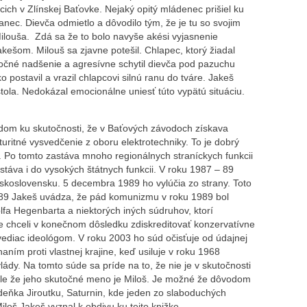
ch v Zlínskej Baťovke. Nejaký opitý mládenec prišiel ku
tanec. Dievča odmietlo a dôvodilo tým, že je tu so svojim
Milouša. Zdá sa že to bolo navyše akési vyjasnenie
kešom. Milouš sa zjavne potešil. Chlapec, ktorý žiadal
oločné nadšenie a agresívne schytil dievča pod pazuchu
o postavil a vrazil chlapcovi silnú ranu do tváre. Jakeš
stola. Nedokázal emocionálne uniesť túto vypätú situáciu.
adom ku skutočnosti, že v Baťových závodoch získava
ritné vysvedčenie z oboru elektrotechniky. To je dobrý
. Po tomto zastáva mnoho regionálnych straníckych funkcii
stáva i do vysokých štátnych funkcii. V roku 1987 – 89
eskoslovensku. 5 decembra 1989 ho vylúčia zo strany. Toto
89 Jakeš uvádza, že pád komunizmu v roku 1989 bol
fa Hegenbarta a niektorých iných súdruhov, ktorí
 chceli v konečnom dôsledku zdiskreditovať konzervatívne
ovediac ideológom. V roku 2003 ho súd očisťuje od údajnej
haním proti vlastnej krajine, keď usiluje v roku 1968
vlády. Na tomto súde sa príde na to, že nie je v skutočnosti
ale že jeho skutočné meno je Miloš. Je možné že dôvodom
deňka Jiroutku, Saturnin, kde jeden zo slaboduchých
Miloš Jakeš vyznal k obdivu ku tejto knižke.