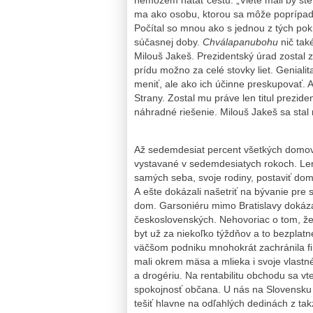
nemôžem hatať cestu. „Viete mali by ste
ma ako osobu, ktorou sa môže poprípade 
Počítal so mnou ako s jednou z tých p
súčasnej doby.
Chválapanubohu
nič tak
Milouš Jakeš. Prezidentský úrad zostal z
prídu možno za celé stovky liet. Genial
meniť, ale ako ich účinne preskupovať. 
Strany. Zostal mu práve len titul prezid
náhradné riešenie. Milouš Jakeš sa stal
Až sedemdesiat percent všetkých domov
vystavané v sedemdesiatych rokoch. Len s
samých seba, svoje rodiny, postaviť dom
A ešte dokázali našetriť na bývanie pre 
dom. Garsoniéru mimo Bratislavy dokázal
československých. Nehovoriac o tom, že
byt už za niekoľko týždňov a to bezplatn
väčšom podniku mnohokrát zachránila fi
mali okrem mäsa a mlieka i svoje vlastné
a drogériu. Na rentabilitu obchodu sa v
spokojnosť občana. U nás na Slovensku s
tešiť hlavne na odľahlých dedinách z tak