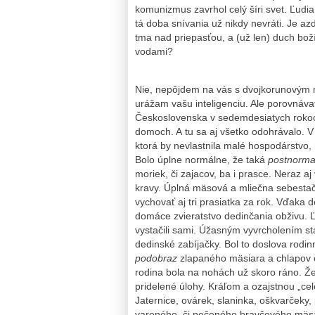
komunizmus zavrhol celý šíri svet. Ľud
tá doba snívania už nikdy nevráti. Je a
tma nad priepasťou, a (už len) duch bo
vodami?
Nie, nepôjdem na vás s dvojkorunovým 
urážam vašu inteligenciu. Ale porovnáva
Československa v sedemdesiatych rokoch
domoch. A tu sa aj všetko odohrávalo. 
ktorá by nevlastnila malé hospodárstvo,
Bolo úplne normálne, že taká
postnorma
moriek, či zajacov, ba i prasce. Neraz a
kravy. Úplná mäsová a mliečna sebestač
vychovať aj tri prasiatka za rok. Vďaka 
domáce zvieratstvo dedinčania obživu. 
vystačili sami. Úžasným vyvrcholením sta
dedinské zabíjačky. Bol to doslova rodin
podobraz
zlapaného mäsiara a chlapov čo
rodina bola na nohách už skoro ráno. Že
pridelené úlohy. Kráľom a ozajstnou „cel
Jaternice, ovárek, slaninka, oškvarčeky
vareného, či pečeného bravčového mäs