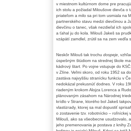
v miestnom kultúrnom dome pre pracujúci
ich stolu a požiadal Miloušove dievča o 
priateľom a milo sa pri tom usmiala na 
partnerského stavu medzi dievčinou a Ja
dievčinu o tanec, však nezdieľal ich sp
a ťahal ju do kola. Milouš Jakeš sa prudk
vzápätí zamdlel, zrútil sa na zem vedľa 
Neskôr Milouš tak trochu
dospeje
, vzhľ
úspešným štúdiom na strednej škole matu
kádrový štart. Po vojne vstupuje do KSČ
v Zlíne. Veľmi skoro, od roku 1952 sa do
zastáva najvyššiu stranícku funkciu v Č
nedokázal prekusnúť dodnes. V roku 19
riadeným krokom Alojza Lorenca a Rudol
plánovaným zásahom na Národnej triede
krídlo v Strane, ktorého bol Jakeš takp
vlastizrady, ktorej sa mal dopustiť sprisa
o zostavenie tzv. robotnícko – roľníckej 
Milouš, ako sa všeobecne usudzovalo, 
jeho premenovania je postava z knihy Z
hrdinov je nejaký Milouš. Kdesi sa totiž 