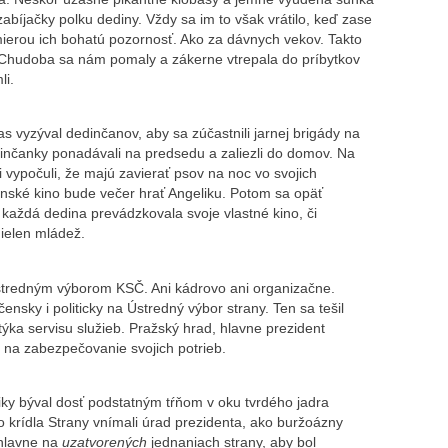
abíjačky polku dediny. Vždy sa im to však vrátilo, keď zase
 mierou ich bohatú pozornosť. Ako za dávnych vekov. Takto
. Chudoba sa nám pomaly a zákerne vtrepala do príbytkov
li.
s vyzýval dedinčanov, aby sa zúčastnili jarnej brigády na
dinčanky ponadávali na predsedu a zaliezli do domov. Na
si vypočuli, že majú zavierať psov na noc vo svojich
nské kino bude večer hrať Angeliku. Potom sa opäť
každá dedina prevádzkovala svoje vlastné kino, či
nielen mládež.
stredným výborom KSČ. Ani kádrovo ani organizačne.
nsky i politicky na Ústredný výbor strany. Ten sa tešil
 týka servisu služieb. Pražský hrad, hlavne prezident
t na zabezpečovanie svojich potrieb.
iky býval dosť podstatným tŕňom v oku tvrdého jadra
ho krídla Strany vnímali úrad prezidenta, ako buržoázny
 hlavne na
uzatvorených
jednaniach strany, aby bol