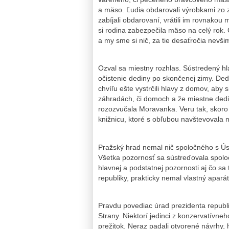
a mäso. Ľudia obdarovali výrobkami zo z
zabíjali obdarovaní, vrátili im rovnakou
si rodina zabezpečila mäso na celý rok
a my sme si nič, za tie desaťročia nevšim
Ozval sa miestny rozhlas. Sústredený hla
očistenie dediny po skončenej zimy. De
chvíľu ešte vystrčili hlavy z domov, aby 
záhradách, či domoch a že miestne dedi
rozozvučala Moravanka. Veru tak, skoro 
knižnicu, ktoré s obľubou navštevovala 
Pražský hrad nemal nič spoločného s Ú
Všetka pozornosť sa sústreďovala spoloče
hlavnej a podstatnej pozornosti aj čo sa
republiky, prakticky nemal vlastný apará
Pravdu povediac úrad prezidenta republ
Strany. Niektorí jedinci z konzervatívne
prežitok. Neraz padali otvorené návrhy,