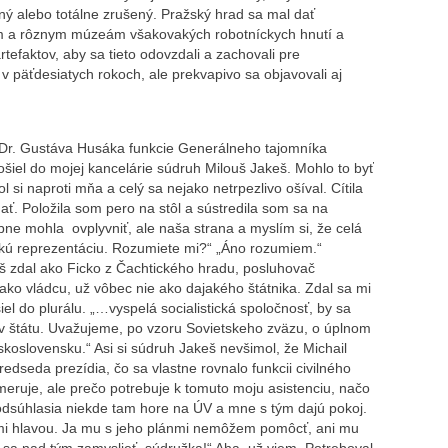
ý alebo totálne zrušený. Pražský hrad sa mal dať
kám a rôznym múzeám všakovakých robotníckych hnutí a
rtefaktov, aby sa tieto odovzdali a zachovali pre
v päťdesiatych rokoch, ale prekvapivo sa objavovali aj
li Dr. Gustáva Husáka funkcie Generálneho tajomníka
šiel do mojej kancelárie súdruh Milouš Jakeš. Mohlo to byť
i naproti mňa a celý sa nejako netrpezlivo ošíval. Cítila
. Položila som pero na stôl a sústredila som sa na
bne mohla ovplyvniť, ale naša strana a myslím si, že celá
ickú reprezentáciu. Rozumiete mi?“ „Áno rozumiem.“
 zdal ako Ficko z Čachtického hradu, posluhovač
ako vládcu, už vôbec nie ako dajakého štátnika. Zdal sa mi
iel do plurálu. „…vyspelá socialistická spoločnosť, by sa
ov štátu. Uvažujeme, po vzoru Sovietskeho zväzu, o úplnom
skoslovensku.“ Asi si súdruh Jakeš nevšimol, že Michail
dseda prezídia, čo sa vlastne rovnalo funkcii civilného
eruje, ale prečo potrebuje k tomuto moju asistenciu, načo
odsúhlasia niekde tam hore na ÚV a mne s tým dajú pokoj.
 mi hlavou. Ja mu s jeho plánmi nemôžem pomôcť, ani mu