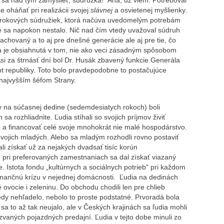
 sa nad tým zamyslieť, súdružka!“ Aha, už viem. Potreboval
oháňať pri realizácii svojej
slávnej
a osvietenej myšlienky.
okrokových súdružiek, ktorá načúva uvedomelým potrebám
é sa napokon nestalo. Nič nad čím vtedy uvažoval súdruh
achovaný a to aj pre dnešné generácie ale aj pre tie, čo
ita je obsiahnutá v tom, nie ako veci zásadným spôsobom
Asi za štrnásť dní bol Dr. Husák zbavený funkcie Generála
ent republiky. Toto bolo pravdepodobne to postačujúce
 najvyšším šéfom Strany.
 na súčasnej dedine (sedemdesiatych rokoch) boli
a rozhliadnite. Ľudia stíhali so svojich príjmov živiť
 a financovať celé svoje mnohokrát nie malé hospodárstvo.
svojich mladých. Alebo sa mladým rozhodli rovno postaviť
i získať už za nejakých dvadsať tisíc korún
 pri preferovaných zamestnaniach sa dal získať viazaný
e. Istota fondu „kultúrnych a sociálnych potrieb“ pri každom
nančnú krízu v nejednej domácnosti. Ľudia na dedinách
 ovocie i zeleninu. Do obchodu chodili len pre chlieb
tedy nehľadelo, nebolo to proste podstatné. Prvoradá bola
a to až tak neujalo, ale v Českých krajinách sa ľudia mohli
zvaných pojazdných predajní. Ľudia v tejto dobe minuli zo