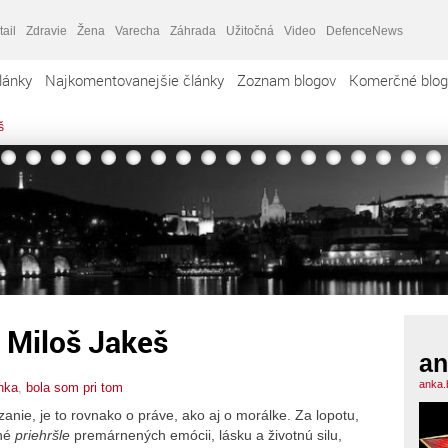
tail
Zdravie
Žena
Varecha
Záhrada
Užitočná
Video
DefenceNews
lánky
Najkomentovanejšie články
Zoznam blogov
Komerčné blog
š
 Miloš Jakeš
an
anka.
nka
,
bola som pri tom
nie, je to rovnako o práve, ako aj o morálke. Za lopotu,
lné
priehršle
premárnených emócii, lásku a životnú silu,