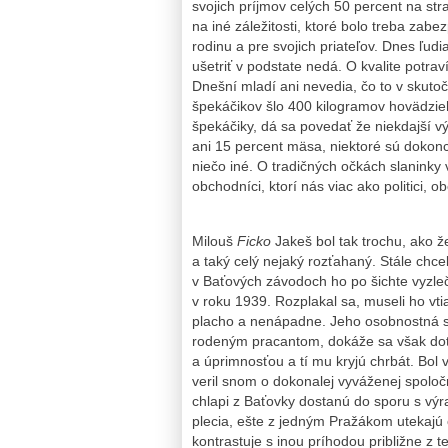
svojich príjmov celých 50 percent na str
na iné záležitosti, ktoré bolo treba zabez
rodinu a pre svojich priateľov. Dnes ľudi
ušetriť v podstate nedá. O kvalite potr
Dnešní mladí ani nevedia, čo to v skuto
špekáčikov šlo 400 kilogramov hovädz
špekáčiky, dá sa povedať že niekdajší
ani 15 percent mäsa, niektoré sú dokonc
niečo iné. O tradičných očkách slaninky
obchodníci, ktorí nás viac ako politici, 
Milouš
Ficko
Jakeš bol tak trochu, ako ž
a taký celý nejaký rozťahaný. Stále chcel
v Baťových závodoch ho po šichte vyzleč
v roku 1939. Rozplakal sa, museli ho vt
placho a nenápadne. Jeho osobnostná sila
rodeným pracantom, dokáže sa však dotk
a úprimnosťou a tí mu kryjú chrbát. Bol
veril snom o dokonalej vyváženej spoločn
chlapi z Baťovky dostanú do sporu s vý
plecia, ešte z jedným Pražákom utekajú 
kontrastuje s inou príhodou približne z t