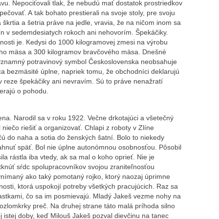
avu. Nepociťovali tlak, že nebudú mať dostatok prostriedkov
pečovať. A tak bohato prestierali na svoje stoly, pre svoju
a škrtia a šetria práve na jedle, vravia, že na ničom inom sa
avín v sedemdesiatych rokoch ani nehovorím. Špekáčiky.
čnosti je. Kedysi do 1000 kilogramovej zmesi na výrobu
ieho mäsa a 300 kilogramov bravčového mäsa. Dnešné
 významný potravinový symbol Československa neobsahuje
a bezmäsité úplne, napriek tomu, že obchodníci deklarujú
 v reze špekáčiky ani nevravím. Sú to práve nenažratí
oberajú o pohodu.
ena. Narodil sa v roku 1922. Večne drkotajúci a všetečný
 niečo riešiť a organizovať. Chlapi z roboty v Zlíne
ú do naha a sotia do ženských šatní. Bolo to niekedy
iahnuť späť. Bol nie úplne autonómnou osobnosťou. Pôsobil
 rástla iba vtedy, ak sa mal o koho oprieť. Nie je
núť sŕdc spolupracovníkov svojou zraniteľnosťou
 vnímaný ako taký pomotaný rojko, ktorý naozaj úprimne
osti, ktorá uspokojí potreby všetkých pracujúcich. Raz sa
rastkami, čo sa im posmievajú. Mladý Jakeš vezme nohy na
ozlomkrky preč. Na druhej strane táto malá príhoda silno
ej istej doby, keď Milouš Jakeš pozval dievčinu na tanec